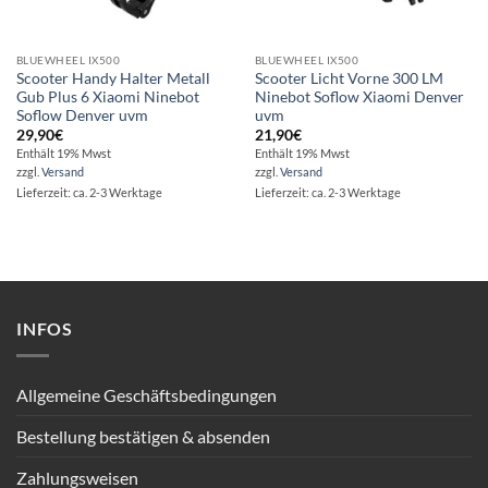
BLUEWHEEL IX500
BLUEWHEEL IX500
Scooter Handy Halter Metall
Scooter Licht Vorne 300 LM
Gub Plus 6 Xiaomi Ninebot
Ninebot Soflow Xiaomi Denver
Soflow Denver uvm
uvm
29,90
€
21,90
€
Enthält 19% Mwst
Enthält 19% Mwst
zzgl.
Versand
zzgl.
Versand
Lieferzeit: ca. 2-3 Werktage
Lieferzeit: ca. 2-3 Werktage
INFOS
Allgemeine Geschäftsbedingungen
Bestellung bestätigen & absenden
Zahlungsweisen