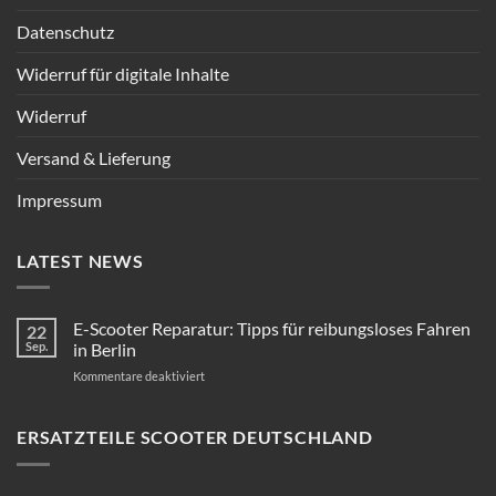
Datenschutz
Widerruf für digitale Inhalte
Widerruf
Versand & Lieferung
Impressum
LATEST NEWS
E-Scooter Reparatur: Tipps für reibungsloses Fahren
22
Sep.
in Berlin
für
Kommentare deaktiviert
E-
Scooter
Reparatur:
ERSATZTEILE SCOOTER DEUTSCHLAND
Tipps
für
reibungsloses