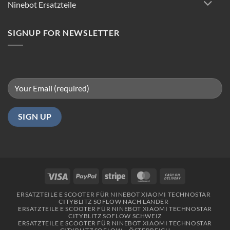
Ninebot Ersatzteile
Fahren
in
Berlin
SIGNUP FOR NEWSLETTER
Visa
PayPal
Stripe
MasterCard
Cash
On
ERSATZTEILE E SCOOTER FÜR NINEBOT XIAOMI TECHNOSTAR
Delivery
CITYBLITZ SOFLOW NACH LÄNDER
ERSATZTEILE E SCOOTER FÜR NINEBOT XIAOMI TECHNOSTAR
CITYBLITZ SOFLOW SCHWEIZ
ERSATZTEILE E SCOOTER FÜR NINEBOT XIAOMI TECHNOSTAR