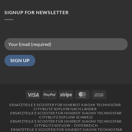
in
Berlin
SIGNUP FOR NEWSLETTER
Visa
PayPal
Stripe
MasterCard
Cash
On
ERSATZTEILE E SCOOTER FÜR NINEBOT XIAOMI TECHNOSTAR
Delivery
CITYBLITZ SOFLOW NACH LÄNDER
ERSATZTEILE E SCOOTER FÜR NINEBOT XIAOMI TECHNOSTAR
CITYBLITZ SOFLOW SCHWEIZ
ERSATZTEILE E SCOOTER FÜR NINEBOT XIAOMI TECHNOSTAR
CITYBLITZ SOFLOW – ÖSTERREICH
ERSATZTEILE E SCOOTER FÜR NINEBOT XIAOMI TECHNOSTAR