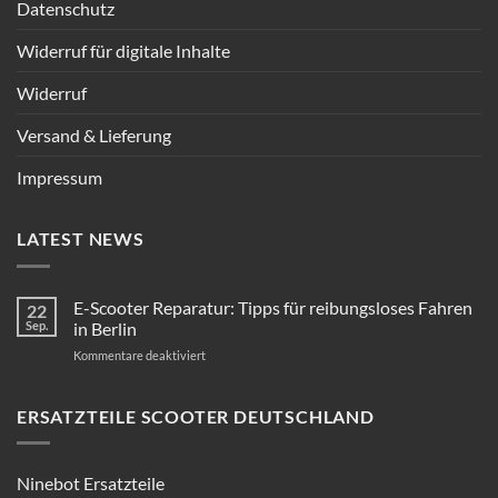
Datenschutz
Widerruf für digitale Inhalte
Widerruf
Versand & Lieferung
Impressum
LATEST NEWS
E-Scooter Reparatur: Tipps für reibungsloses Fahren
22
Sep.
in Berlin
für
Kommentare deaktiviert
E-
Scooter
Reparatur:
ERSATZTEILE SCOOTER DEUTSCHLAND
Tipps
für
reibungsloses
Ninebot Ersatzteile
Fahren