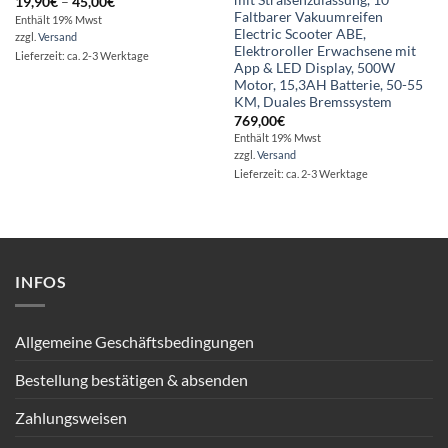
mit Straßenzulassung, 10”
Preisspanne:
19,90
€
–
45,00
€
19,90€
Faltbarer Vakuumreifen
Enthält 19% Mwst
bis
Electric Scooter ABE,
zzgl.
Versand
45,00€
Elektroroller Erwachsene mit
Lieferzeit: ca. 2-3 Werktage
App & LED Display, 500W
Motor, 15,3AH Batterie, 50-55
KM, Duales Bremssystem
769,00
€
Enthält 19% Mwst
zzgl.
Versand
Lieferzeit: ca. 2-3 Werktage
INFOS
Allgemeine Geschäftsbedingungen
Bestellung bestätigen & absenden
Zahlungsweisen