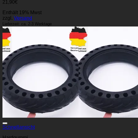
21,90
€
Enthält 19% Mwst
zzgl.
Versand
Lieferzeit: ca. 2-3 Werktage
Schnellansicht
Hardgummi