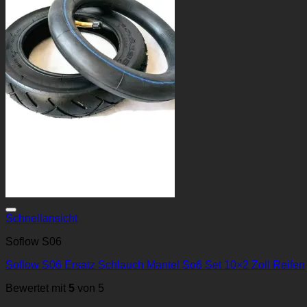
Schnellansicht
Soflow S06
Soflow S06 Ersatz Schlauch Mantel So6 Set 10×2 Zoll Reifen
Bewertet mit
5
von 5