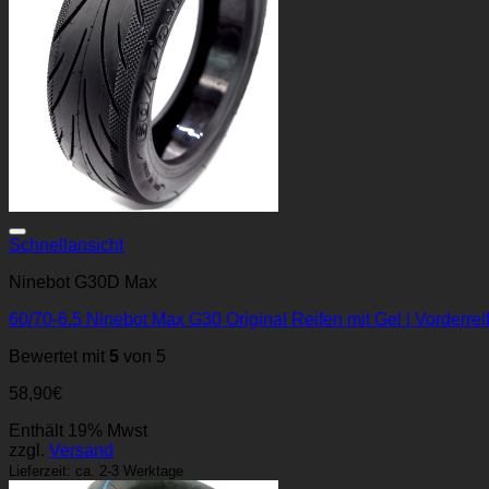
Schnellansicht
Ninebot G30D Max
60/70-6.5 Ninebot Max G30 Original Reifen mit Gel | Vorderreif
Bewertet mit
5
von 5
58,90
€
Enthält 19% Mwst
zzgl.
Versand
Lieferzeit: ca. 2-3 Werktage