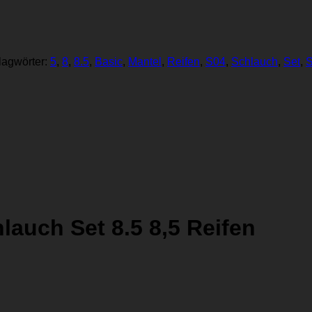
lagwörter:
5
,
8
,
8.5
,
Basic
,
Mantel
,
Reifen
,
S04
,
Schlauch
,
Set
,
S
lauch Set 8.5 8,5 Reifen