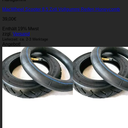
MacWheel Scooter 8,5 Zoll Vollgummi Reifen Honeycomb
39,00
€
Enthält 19% Mwst
zzgl.
Versand
Lieferzeit: ca. 2-3 Werktage
Angebot!