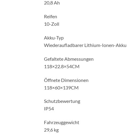
20,8 Ah
Reifen
10-Zoll
Akku-Typ
Wiederaufladbarer Lithium-Ionen-Akku
Gefaltete Abmessungen
118×22.8×54CM
Öffnete Dimensionen
118×60×139CM
Schutzbewertung
IP54
Fahrzeuggewicht
29,6 kg