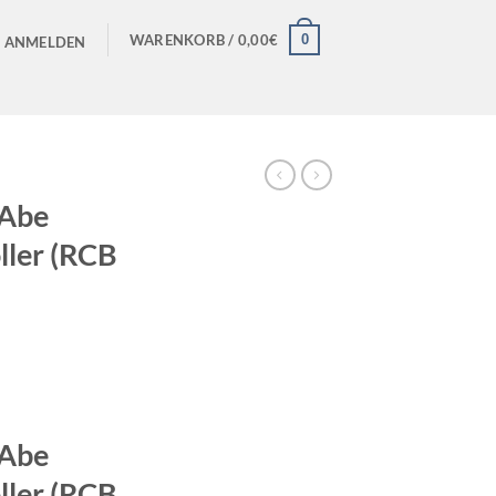
0
WARENKORB /
0,00
€
ANMELDEN
 Abe
ller (RCB
)
 Abe
ller (RCB