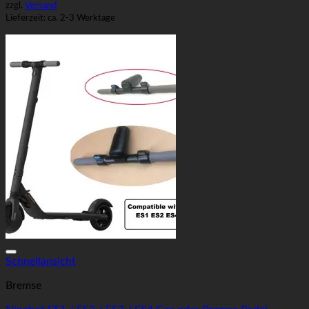
zzgl.
Versand
Lieferzeit: ca. 2-3 Werktage
Auf die Wunschliste
Schnellansicht
Bremse