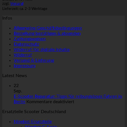
zzgl.
Versand
Lieferzeit: ca. 2-3 Werktage
Infos
Allgemeine Geschäftsbedingungen
Bestellung bestätigen & absenden
Zahlungsweisen
Datenschutz
Widerruf für digitale Inhalte
Widerruf
Versand & Lieferung
Impressum
Latest News
22
Sep.
E-Scooter Reparatur: Tipps für reibungsloses Fahren in
für
Berlin
Kommentare deaktiviert
E-
Ersatzteile Scooter Deutschland
Scooter
Reparatur:
Ninebot Ersatzteile
Tipps