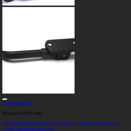
Auf die Wunschliste
Schnellansicht
Ninebot G30D Max
Ninebot G30 G30D Max Kickständer Einzel Bein Ständer
Halter Befestigung Ersatz