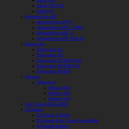
Egret Pro
Egret TEN V3
Egret X+
ePowerFun ePF
ePowerFun ePF-1
ePowerFun ePF-1 PRO
ePowerFun ePF-2
ePowerFun ePF-PULSE
Evercross
Evercross A1
Evercross EV
Evercross EV10K Max
Evercross EV10K Pro
Evercross EV85F
Hitway
Hitway H
Hitway H3
Hitway H5
Hitway H9
Doc Green ESA 5000
iO Hawk
IO Hawk Collide
IO Hawk Exit Cross Ersatzteile
IO Hawk Legacy