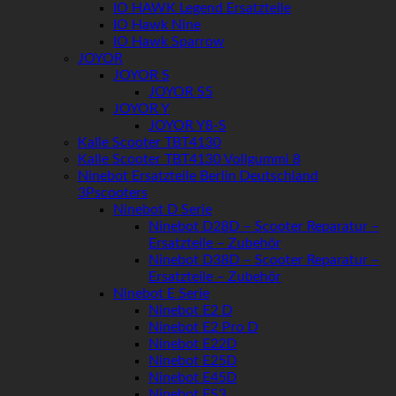
IO HAWK Legend Ersatzteile
IO Hawk Nine
IO Hawk Sparrow
JOYOR
JOYOR S
JOYOR S5
JOYOR Y
JOYOR Y8-S
Kalle Scooter TBT4130
Kalle Scooter TBT4130 Vollgummi 8
Ninebot Ersatzteile Berlin Deutschland
3Pscooters
Ninebot D Serie
Ninebot D28D – Scooter Reparatur –
Ersatzteile – Zubehör
Ninebot D38D – Scooter Reparatur –
Ersatzteile – Zubehör
Ninebot E Serie
Ninebot E2 D
Ninebot E2 Pro D
Ninebot E22D
Ninebot E25D
Ninebot E45D
Ninebot ES3