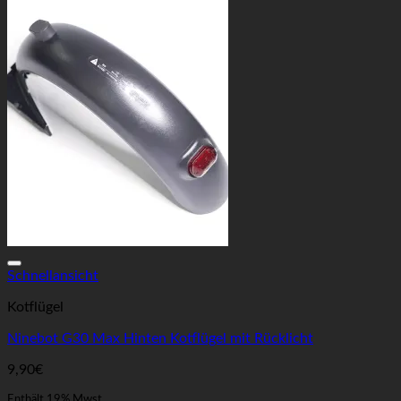
Auf die Wunschliste
Schnellansicht
Kotflügel
Ninebot G30 Max Hinten Kotflügel mit Rücklicht
9,90
€
Enthält 19% Mwst