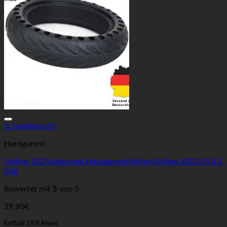
Auf die Wunschliste
Schnellansicht
Hardgummi
Soflow S02 Vollgummi Hardgummi Reifen Soflow SO2 8,5 8.5
Zoll
Bewertet mit
5
von 5
29,90
€
Enthält 19% Mwst