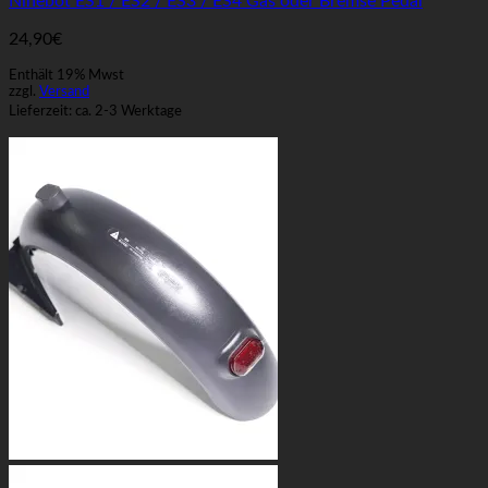
Ninebot ES1 / ES2 / ES3 / ES4 Gas oder Bremse Pedal
24,90
€
Enthält 19% Mwst
zzgl.
Versand
Lieferzeit: ca. 2-3 Werktage