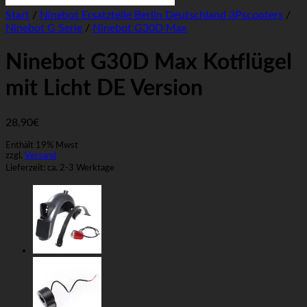
Start
/
Ninebot Ersatzteile Berlin Deutschland 3Pscooters
/
Ninebot G Serie
/
Ninebot G30D Max
Ninebot G30D Max Kotflügel
mit Licht DE Version
28,90
€
Enthält 19% Mwst
zzgl.
Versand
Lieferzeit: ca. 2-3 Werktage