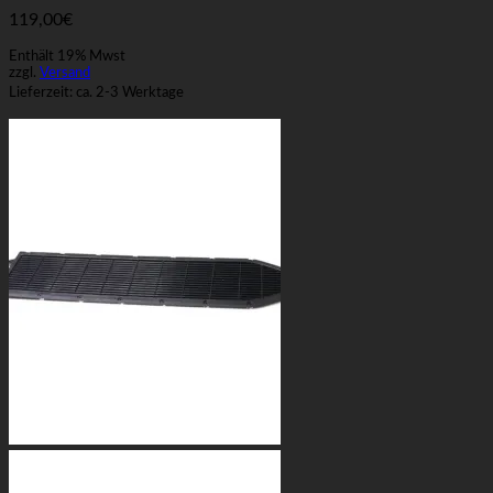
119,00
€
Enthält 19% Mwst
zzgl.
Versand
Lieferzeit: ca. 2-3 Werktage