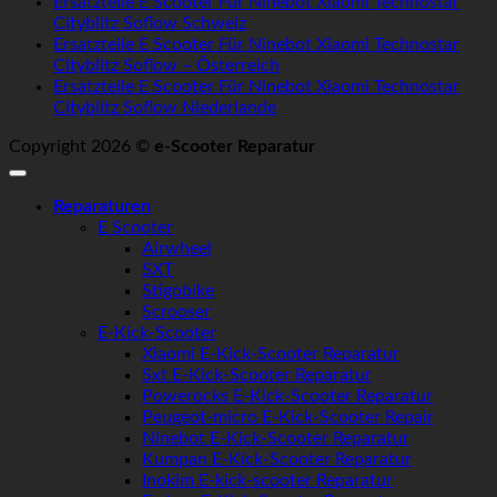
Ersatzteile E Scooter Für Ninebot Xiaomi Technostar
Cityblitz Soflow Schweiz
Ersatzteile E Scooter Für Ninebot Xiaomi Technostar
Cityblitz Soflow – Österreich
Ersatzteile E Scooter Für Ninebot Xiaomi Technostar
Cityblitz Soflow Niederlande
Copyright 2026 ©
e-Scooter Reparatur
Reparaturen
E Scooter
Airwheel
SXT
Stigobike
Scrooser
E-Kick-Scooter
Xiaomi E-Kick-Scooter Reparatur
Sxt E-Kick-Scooter Reparatur
Powerocks E-Kick-Scooter Reparatur
Peugeot-micro E-Kick-Scooter Repair
Ninebot E-Kick-Scooter Reparatur
Kumpan E-Kick-Scooter Reparatur
Inokim E-kick-scooter Reparatur