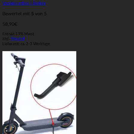
Vorderreifen | Reifen
Bewertet mit
5
von 5
58,90
€
Enthält 19% Mwst
zzgl.
Versand
Lieferzeit: ca. 2-3 Werktage