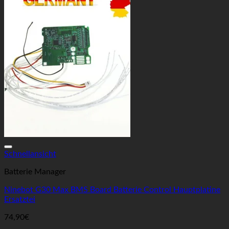
Auf die Wunschliste
Schnellansicht
Batterie Manager
Ninebot G30 Max BMS Board Batterie Control Hauptplatine
Ersatztei
74,90
€