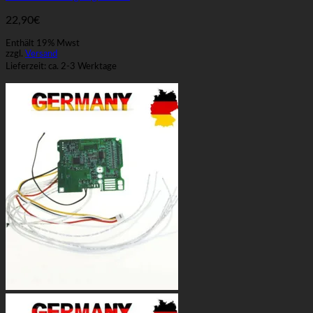
22,90
€
Enthält 19% Mwst
zzgl.
Versand
Lieferzeit: ca. 2-3 Werktage