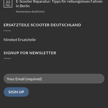
E-Scooter Reparatur: Tipps für reibungsloses Fahren
22
Sep.
in Berlin
für
Kommentare deaktiviert
E-
Scooter
Reparatur:
ERSATZTEILE SCOOTER DEUTSCHLAND
Tipps
für
reibungsloses
Ninebot Ersatzteile
Fahren
in
Berlin
SIGNUP FOR NEWSLETTER