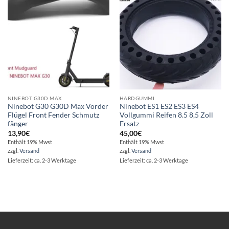
Wunschliste
Wunschliste
NINEBOT G30D MAX
HARDGUMMI
Ninebot G30 G30D Max Vorder
Ninebot ES1 ES2 ES3 ES4
Flügel Front Fender Schmutz
Vollgummi Reifen 8.5 8,5 Zoll
fänger
Ersatz
13,90
€
45,00
€
Enthält 19% Mwst
Enthält 19% Mwst
zzgl.
Versand
zzgl.
Versand
Lieferzeit: ca. 2-3 Werktage
Lieferzeit: ca. 2-3 Werktage