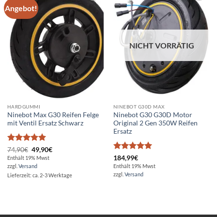
Angebot!
Auf die
Auf die
Wunschliste
Wunschliste
NICHT VORRÄTIG
HARDGUMMI
NINEBOT G30D MAX
Ninebot Max G30 Reifen Felge
Ninebot G30 G30D Motor
mit Ventil Ersatz Schwarz
Original 2 Gen 350W Reifen
Ersatz
Bewertet
Ursprünglicher
Aktueller
74,90
€
49,90
€
Preis
Preis
mit
5
von
Bewertet
184,99
€
Enthält 19% Mwst
war:
ist:
5
mit
5
von
zzgl.
Versand
Enthält 19% Mwst
74,90€
49,90€.
5
zzgl.
Versand
Lieferzeit: ca. 2-3 Werktage