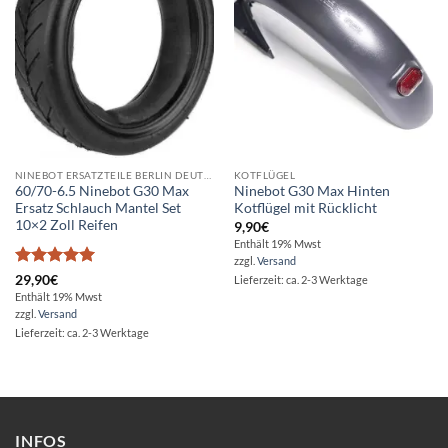
NINEBOT ERSATZTEILE BERLIN DEUTSCHLAND 3PSCOOTERS
KOTFLÜGEL
60/70-6.5 Ninebot G30 Max
Ninebot G30 Max Hinten
Ersatz Schlauch Mantel Set
Kotflügel mit Rücklicht
10×2 Zoll Reifen
9,90
€
Enthält 19% Mwst
zzgl.
Versand
Bewertet
29,90
€
Lieferzeit: ca. 2-3 Werktage
mit
5
von
Enthält 19% Mwst
5
zzgl.
Versand
Lieferzeit: ca. 2-3 Werktage
INFOS