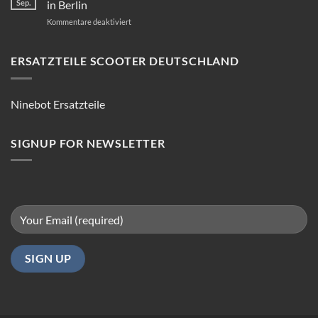
Sep.
in Berlin
für
Kommentare deaktiviert
E-
Scooter
Reparatur:
ERSATZTEILE SCOOTER DEUTSCHLAND
Tipps
für
reibungsloses
Ninebot Ersatzteile
Fahren
in
Berlin
SIGNUP FOR NEWSLETTER