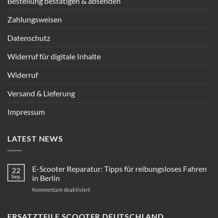
Bestellung bestätigen & absenden
Zahlungsweisen
Datenschutz
Widerruf für digitale Inhalte
Widerruf
Versand & Lieferung
Impressum
LATEST NEWS
E-Scooter Reparatur: Tipps für reibungsloses Fahren
22
Sep.
in Berlin
für
Kommentare deaktiviert
E-
Scooter
Reparatur:
ERSATZTEILE SCOOTER DEUTSCHLAND