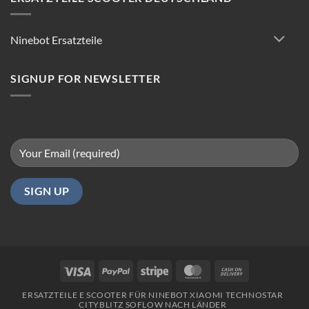
Tipps
für
reibungsloses
Ninebot Ersatzteile
Fahren
in
Berlin
SIGNUP FOR NEWSLETTER
Visa
PayPal
Stripe
MasterCard
Cash
On
ERSATZTEILE E SCOOTER FÜR NINEBOT XIAOMI TECHNOSTAR
Delivery
CITYBLITZ SOFLOW NACH LÄNDER