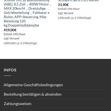
Scooter mit Straßenzulassung
Schlauch Set 8.5 8,5 Reifen
(ABE), 8,5 Zoll，400W Motor，
21,90
€
MAX 20km/H，Dreistufige
Enthält 19% Mwst
Getriebestellung，Faltbarer e
zzgl.
Versand
Roller, APP-Steuerung, Max
Lieferzeit: ca. 2-3 Werktage
Belastung 120
kg,Doppelstoßdämpfer
419,00
€
Enthält 19% Mwst
zzgl.
Versand
Lieferzeit: ca. 2-3 Werktage
INFOS
Allgemeine Geschäftsbedingungen
Bestellung bestätigen & absenden
Zahlungsweisen