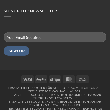
in
Berlin
SIGNUP FOR NEWSLETTER
Visa
PayPal
Stripe
MasterCard
Cash
On
ERSATZTEILE E SCOOTER FÜR NINEBOT XIAOMI TECHNOSTAR
Delivery
CITYBLITZ SOFLOW NACH LÄNDER
ERSATZTEILE E SCOOTER FÜR NINEBOT XIAOMI TECHNOSTAR
CITYBLITZ SOFLOW SCHWEIZ
ERSATZTEILE E SCOOTER FÜR NINEBOT XIAOMI TECHNOSTAR
CITYBLITZ SOFLOW – ÖSTERREICH
ERSATZTEILE E SCOOTER FÜR NINEBOT XIAOMI TECHNOSTAR