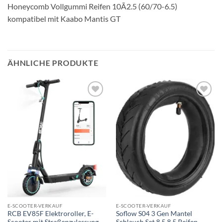
Honeycomb Vollgummi Reifen 10Ã2.5 (60/70-6.5)
kompatibel mit Kaabo Mantis GT
ÄHNLICHE PRODUKTE
Auf die
Auf die
Wunschliste
Wunschliste
E-SCOOTER-VERKAUF
E-SCOOTER-VERKAUF
RCB EV85F Elektroroller, E-
Soflow S04 3 Gen Mantel