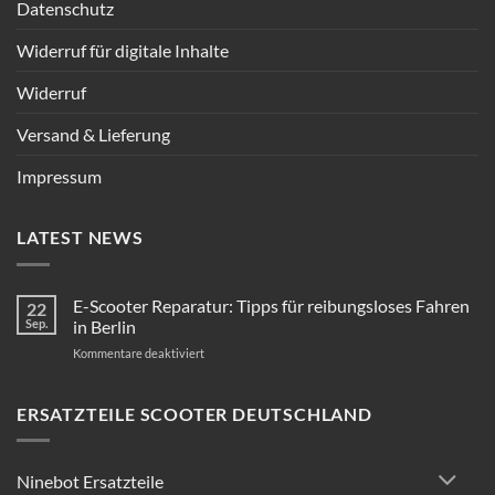
Datenschutz
Widerruf für digitale Inhalte
Widerruf
Versand & Lieferung
Impressum
LATEST NEWS
E-Scooter Reparatur: Tipps für reibungsloses Fahren
22
Sep.
in Berlin
für
Kommentare deaktiviert
E-
Scooter
Reparatur:
ERSATZTEILE SCOOTER DEUTSCHLAND
Tipps
für
reibungsloses
Ninebot Ersatzteile
Fahren