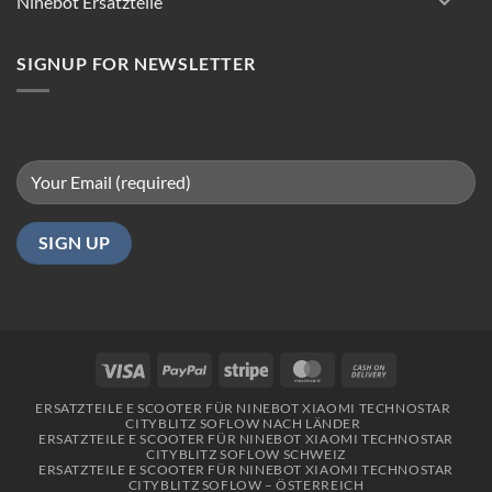
Ninebot Ersatzteile
Fahren
in
Berlin
SIGNUP FOR NEWSLETTER
Visa
PayPal
Stripe
MasterCard
Cash
On
ERSATZTEILE E SCOOTER FÜR NINEBOT XIAOMI TECHNOSTAR
Delivery
CITYBLITZ SOFLOW NACH LÄNDER
ERSATZTEILE E SCOOTER FÜR NINEBOT XIAOMI TECHNOSTAR
CITYBLITZ SOFLOW SCHWEIZ
ERSATZTEILE E SCOOTER FÜR NINEBOT XIAOMI TECHNOSTAR
CITYBLITZ SOFLOW – ÖSTERREICH