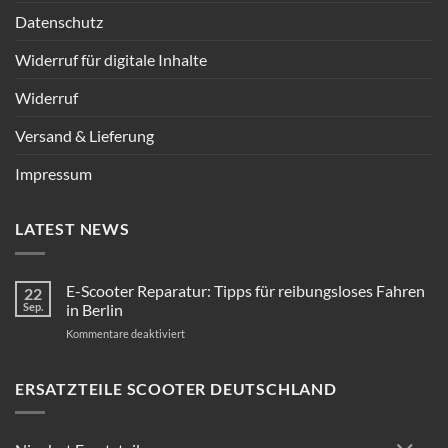
Datenschutz
Widerruf für digitale Inhalte
Widerruf
Versand & Lieferung
Impressum
LATEST NEWS
E-Scooter Reparatur: Tipps für reibungsloses Fahren
22
Sep.
in Berlin
für
Kommentare deaktiviert
E-
Scooter
Reparatur:
ERSATZTEILE SCOOTER DEUTSCHLAND
Tipps
für
reibungsloses