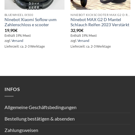
BLUEWHEEL IX500
NINEBOT KICKSCOOTER MAX G2 D REPARATUR – ERSATZTEILE – ZUBEHÖR
Ninebot Xiaomi Soflow uvm
Ninebot MAX G2 D Mantel
Zahlenschloss e scooter
Schlauch Reifen 2023 Verstärkt
19,90
€
32,90
€
Enthält 19% Mwst
Enthält 19% Mwst
zzgl.
Versand
zzgl.
Versand
Lieferzeit: ca. 2-3 Werktage
Lieferzeit: ca. 2-3 Werktage
INFOS
Allgemeine Geschäftsbedingungen
Bestellung bestätigen & absenden
Zahlungsweisen