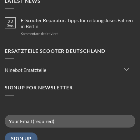
LATEST NEWS
E-Scooter Reparatur: Tipps für reibungsloses Fahren
22
Sep.
in Berlin
für
Kommentare deaktiviert
E-
Scooter
Reparatur:
ERSATZTEILE SCOOTER DEUTSCHLAND
Tipps
für
reibungsloses
Ninebot Ersatzteile
Fahren
in
Berlin
SIGNUP FOR NEWSLETTER