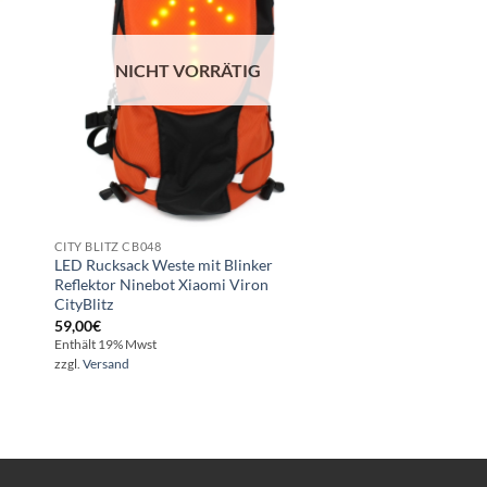
NICHT VORRÄTIG
NICHT V
CITY BLITZ CB048
LED Rucksack Weste mit Blinker
Ninebot ES G30 G2 M
Reflektor Ninebot Xiaomi Viron
Original Ladegerät mi
CityBlitz
39,90
€
59,00
€
Enthält 19% Mwst
Enthält 19% Mwst
zzgl.
Versand
zzgl.
Versand