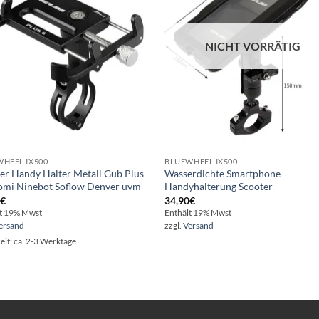
NICHT VORRÄTIG
HEEL IX500
BLUEWHEEL IX500
er Handy Halter Metall Gub Plus
Wasserdichte Smartphone
omi Ninebot Soflow Denver uvm
Handyhalterung Scooter
0
€
34,90
€
lt 19% Mwst
Enthält 19% Mwst
ersand
zzgl.
Versand
zeit: ca. 2-3 Werktage