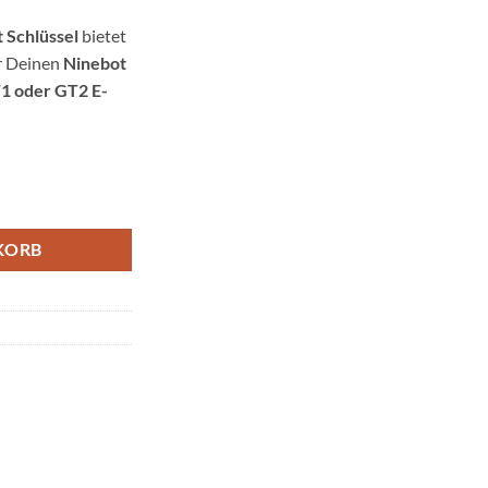
 Schlüssel
bietet
r Deinen
Ninebot
T1 oder GT2
E-
l für Ninebot F2, F2 Plus, F2 Pro, E2, E2 Pro, E2 Plus Menge
KORB