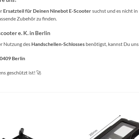
er
Ersatzteil für Deinen Ninebot E-Scooter
suchst und es nicht i
passende Zubehör zu finden.
ooter e. K. in Berlin
er Nutzung des
Handschellen-Schlosses
benötigst, kannst Du uns
10409 Berlin
ns geschützt ist! 🚀
Auf die
Auf di
Wunschliste
Wunschli