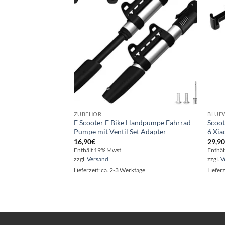
ZUBEHÖR
BLUEW
E Scooter E Bike Handpumpe Fahrrad
Scoot
Pumpe mit Ventil Set Adapter
6 Xia
16,90
€
29,9
Enthält 19% Mwst
Enthä
zzgl.
Versand
zzgl.
V
Lieferzeit: ca. 2-3 Werktage
Liefer