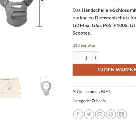
Das
Handschellen-Schloss mit
optimalen
Diebstahlschutz
fü
G2 Max, G65, P65, P100S, G
Scooter
.
218 vorrätig
Handschellen-Schloss mit Schlüsse
IN DEN WAREN
Artikelnummer:
HD-6
Kategorie:
Zubehör