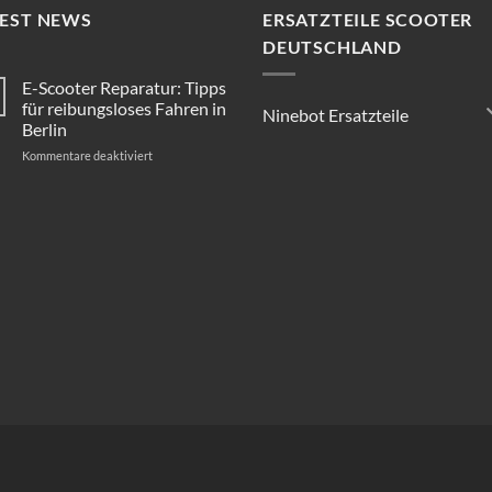
TEST NEWS
ERSATZTEILE SCOOTER
DEUTSCHLAND
E-Scooter Reparatur: Tipps
für reibungsloses Fahren in
Ninebot Ersatzteile
Berlin
für
Kommentare deaktiviert
E-
Scooter
Reparatur:
Tipps
für
reibungsloses
Fahren
in
Berlin