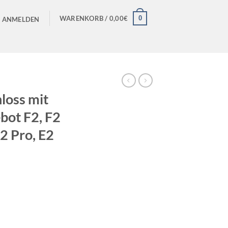
0
WARENKORB /
0,00
€
ANMELDEN
loss mit
ebot F2, F2
E2 Pro, E2