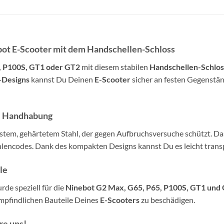
bot E-Scooter mit dem Handschellen-Schloss
, P100S, GT1 oder GT2
mit diesem stabilen
Handschellen-Schloss
-Designs
kannst Du Deinen
E-Scooter
sicher an festen Gegenstän
e Handhabung
stem, gehärtetem Stahl, der gegen Aufbruchsversuche schützt. D
encodes. Dank des kompakten Designs kannst Du es leicht transp
le
rde speziell für die
Ninebot G2 Max, G65, P65, P100S, GT1 und
empfindlichen Bauteile Deines
E-Scooters
zu beschädigen.
re uns!