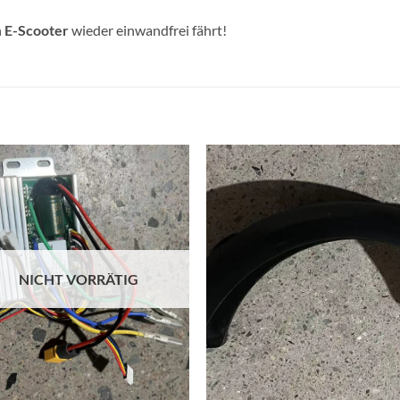
n
E-Scooter
wieder einwandfrei fährt!
Auf die
Auf di
Wunschliste
Wunschli
NICHT VORRÄTIG