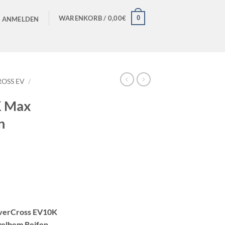
0
WARENKORB /
0,00
€
ANMELDEN
OSS EV
/
K Max
n
verCross EV10K
gelbem Reifen
,