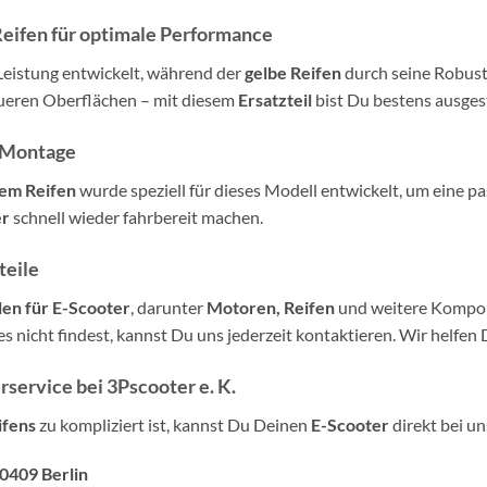
Reifen für optimale Performance
Leistung entwickelt, während der
gelbe Reifen
durch seine Robust
aueren Oberflächen – mit diesem
Ersatzteil
bist Du bestens ausgest
e Montage
em Reifen
wurde speziell für dieses Modell entwickelt, um eine pa
er
schnell wieder fahrbereit machen.
teile
len für E-Scooter
, darunter
Motoren, Reifen
und weitere Kompon
s nicht findest, kannst Du uns jederzeit kontaktieren. Wir helfen D
service bei 3Pscooter e. K.
ifens
zu kompliziert ist, kannst Du Deinen
E-Scooter
direkt bei un
10409 Berlin