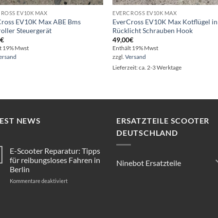
ROSS EV10K MAX
EVERCROSS EV10K MAX
Cross EV10K Max ABE Bms
EverCross EV10K Max Kotflügel in
oller Steuergerät
Rücklicht Schrauben Hook
0
€
49,00
€
lt 19% Mwst
Enthält 19% Mwst
ersand
zzgl.
Versand
Lieferzeit: ca. 2-3 Werktage
TEST NEWS
ERSATZTEILE SCOOTER
DEUTSCHLAND
E-Scooter Reparatur: Tipps
für reibungsloses Fahren in
Ninebot Ersatzteile
Berlin
für
Kommentare deaktiviert
E-
Scooter
Reparatur:
Tipps