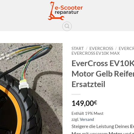
START
/
EVERCROSS
/
EVERCR
EVERCROSS EV10K MAX
EverCross EV10
Auf die
Wunschliste
Motor Gelb Reife
Ersatzteil
149,00
€
Enthält 19% Mwst
zzgl.
Versand
Steigere die Leistung Deines
E
Max
mit unserem
Motor
und