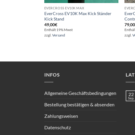
EVERCROSS EV10K MAX
EVERC
EverCross EV10K Max Kick Ständer
Ever
Kick Stand
Contr
49,00
€
79,0
Enthält 19% Mwst
Enthä
zzgl.
Versand
zzgl.
V
INFOS
LA
Allgemeine Geschäftsbedingungen
22
Sep.
Bestellung bestätigen & absenden
Zahlungsweisen
Datenschutz