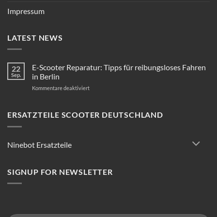
Impressum
LATEST NEWS
E-Scooter Reparatur: Tipps für reibungsloses Fahren
22
Sep.
in Berlin
für
Kommentare deaktiviert
E-
Scooter
Reparatur:
ERSATZTEILE SCOOTER DEUTSCHLAND
Tipps
für
reibungsloses
Ninebot Ersatzteile
Fahren
in
Berlin
SIGNUP FOR NEWSLETTER