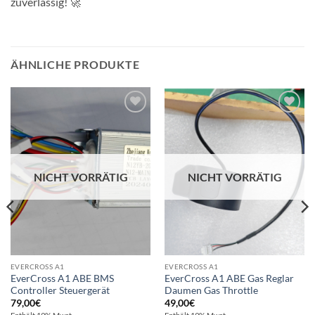
zuverlässig! 🚀
ÄHNLICHE PRODUKTE
Auf die
Auf die
Wunschliste
Wunschliste
NICHT VORRÄTIG
NICHT VORRÄTIG
EVERCROSS A1
EVERCROSS A1
EverCross A1 ABE BMS
EverCross A1 ABE Gas Reglar
Controller Steuergerät
Daumen Gas Throttle
79,00
€
49,00
€