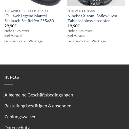
IO HAWK LEGEND ERSATZTEILE
BLUEWHEEL IX500
iO Hawk Legend Mantel
Ninebot Xiaomi Soflow uvm
Schlauch Set Reifen 255×80
Zahlenschloss e scooter
29,90
€
19,90
€
Enthält 19% Mwst
Enthält 19% Mwst
zzgl.
Versand
zzgl.
Versand
Lieferzeit: ca. 2-3 Werktage
Lieferzeit: ca. 2-3 Werktage
INFOS
Allgemeine Geschäftsbedingungen
Bestellung bestätigen & absenden
Zahlungsweisen
Datenschutz