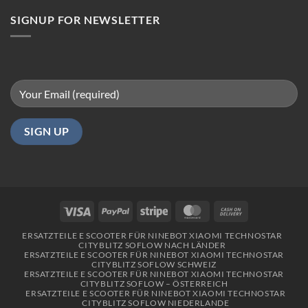
Berlin
SIGNUP FOR NEWSLETTER
Visa
PayPal
Stripe
MasterCard
Cash
On
ERSATZTEILE E SCOOTER FÜR NINEBOT XIAOMI TECHNOSTAR
Delivery
CITYBLITZ SOFLOW NACH LÄNDER
ERSATZTEILE E SCOOTER FÜR NINEBOT XIAOMI TECHNOSTAR
CITYBLITZ SOFLOW SCHWEIZ
ERSATZTEILE E SCOOTER FÜR NINEBOT XIAOMI TECHNOSTAR
CITYBLITZ SOFLOW – ÖSTERREICH
ERSATZTEILE E SCOOTER FÜR NINEBOT XIAOMI TECHNOSTAR
CITYBLITZ SOFLOW NIEDERLANDE