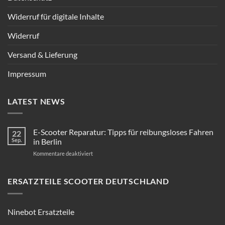
Widerruf für digitale Inhalte
Widerruf
Versand & Lieferung
Impressum
LATEST NEWS
E-Scooter Reparatur: Tipps für reibungsloses Fahren
22
Sep.
in Berlin
für
Kommentare deaktiviert
E-
Scooter
Reparatur:
ERSATZTEILE SCOOTER DEUTSCHLAND
Tipps
für
reibungsloses
Ninebot Ersatzteile
Fahren
in