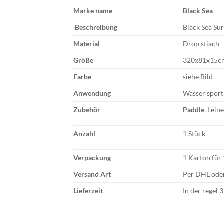
Marke name
Black
Sea
Beschreibung
Black Sea Su
Material
Drop stiach
Größe
320x81x15cm
Farbe
siehe Bild
Anwendung
Wasser sport 
Zubehör
Paddle
, Lein
Anzahl
1 Stück
Verpackung
1 Karton für
Versand Art
Per DHL oder
Lieferzeit
In der regel 