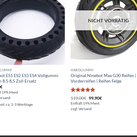
NICHT VORRÄTIG
GUMMI
HARDGUMMI
ot ES1 ES2 ES3 ES4 Vollgummi
Original Ninebot Max G30 Reifen |
n 8.5 8,5 Zoll Ersatz
Vorderreifen | Reifen Felge
0
€
lt 19% Mwst
Bewertet
Ursprünglicher
Aktueller
119,00
€
99,90
€
ersand
Preis
Preis
mit
5
von
Enthält 19% Mwst
zeit: ca. 2-3 Werktage
war:
ist:
5
zzgl.
Versand
119,00€
99,90€.