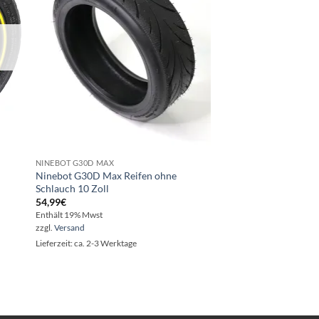
NICHT V
NINEBOT G30D MAX
HARDGUMMI
Ninebot G30D Max Reifen ohne
Ninebot ES4 Vollgu
Schlauch 10 Zoll
Reifen 8.5 8,5 Zoll
54,99
€
45,00
€
Enthält 19% Mwst
Enthält 19% Mwst
zzgl.
Versand
zzgl.
Versand
Lieferzeit: ca. 2-3 Werktage