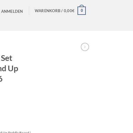
0
WARENKORB /
0,00
€
ANMELDEN
 Set
nd Up
6
nd Up Paddle Board |