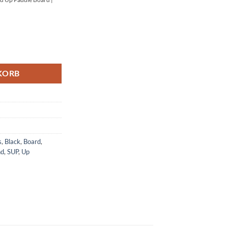
es Stand Up Paddle Board 10'6 Menge
KORB
s
,
Black
,
Board
,
nd
,
SUP
,
Up