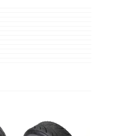
e
Auf die
ste
Wunschliste