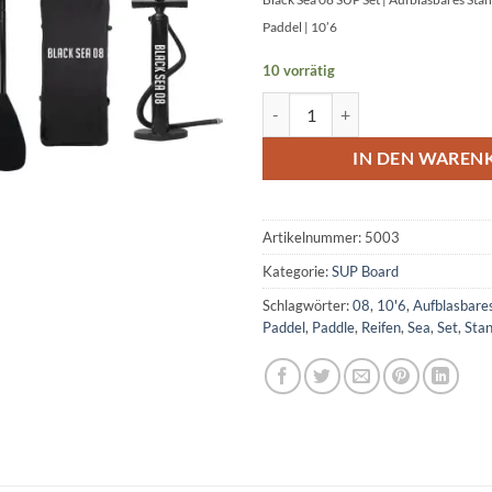
Paddel | 10’6
10 vorrätig
Black Sea 08 SUP Set Aufblasbar
IN DEN WAREN
Artikelnummer:
5003
Kategorie:
SUP Board
Schlagwörter:
08
,
10'6
,
Aufblasbare
Paddel
,
Paddle
,
Reifen
,
Sea
,
Set
,
Sta