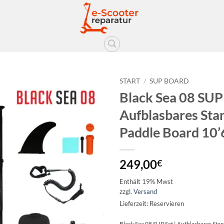
START
/
SUP BOARD
Black Sea 08 SUP
Auf die
Aufblasbares Sta
Wunschliste
Paddle Board 10’
249,00
€
Enthält 19% Mwst
zzgl.
Versand
Lieferzeit: Reservieren
Black Sea 08 SUP Set | Aufblasbares Sta