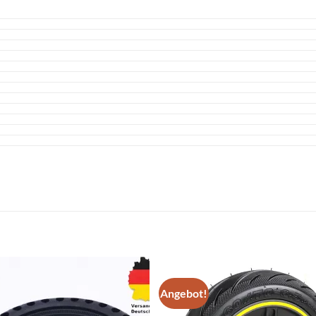
Angebot!
Auf die
Auf di
Wunschliste
Wunschli