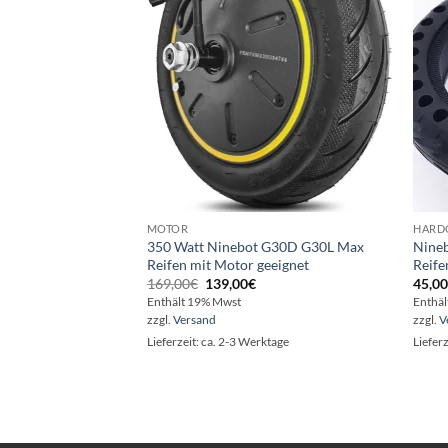
MOTOR
HARD
350 Watt Ninebot G30D G30L Max
Nineb
Reifen mit Motor geeignet
Reife
Ursprünglicher
Aktueller
169,00
€
139,00
€
45,0
Preis
Preis
Enthält 19% Mwst
Enthä
war:
ist:
zzgl.
Versand
zzgl.
V
169,00€
139,00€.
Lieferzeit: ca. 2-3 Werktage
Liefer