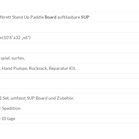
rfbrett Stand Up Paddle
Board
aufblasbare
SUP
(10’6“x32 „x6”)
spiel, surfen,
e, Hand Pumpe, Rucksack, Reparatur Kit.
 1 Set, umfasst SUP Board und Zubehör.
 Spedition
3-10 tage