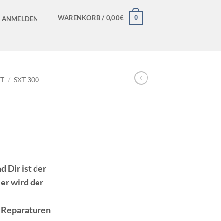
0
WARENKORB /
0,00
€
ANMELDEN
XT
/
SXT 300
d Dir ist der
er wird der
e Reparaturen