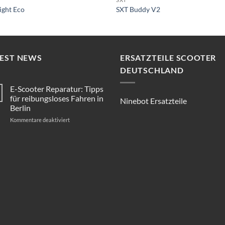
ight Eco
SXT Buddy V2
TEST NEWS
ERSATZTEILE SCOOTER
DEUTSCHLAND
E-Scooter Reparatur: Tipps
für reibungsloses Fahren in
Ninebot Ersatzteile
Berlin
für
Kommentare deaktiviert
E-
Scooter
Reparatur:
Tipps
für
reibungsloses
Fahren
in
Berlin