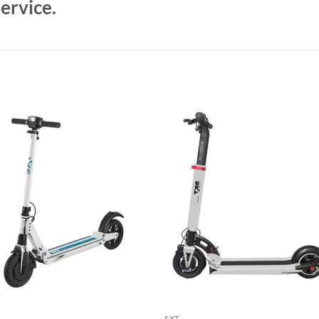
ervice.
Auf die
Auf di
Wunschliste
Wunschli
SXT