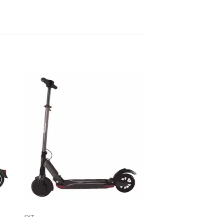
e
Auf die
ste
Wunschliste
SXT
SXT