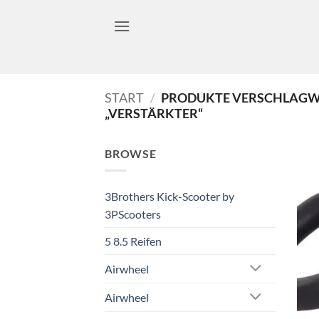
Zum
Inhalt
springen
START
/
PRODUKTE VERSCHLAGW
„VERSTÄRKTER“
BROWSE
3Brothers Kick-Scooter by
3PScooters
5 8.5 Reifen
Airwheel
Airwheel