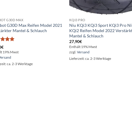
BOT G30D MAX
KQI3 PRO
bot G30D Max Reifen Model 2021
Niu KQi3 KQi3 Sport KQi3 Pro N
tärkter Mantel & Schlauch
KQi2 Reifen Model 2022 Verstärk
Mantel & Schlauch
27,90
€
rtet
0
€
Enthält 19% Mwst
5
von
zzgl.
Versand
lt 19% Mwst
Versand
Lieferzeit: ca. 2-3 Werktage
zeit: ca. 2-3 Werktage