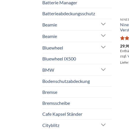
Batterie Manager
Batterieabdeckungsschutz
NINE
Beamie
Nine
Vers
Beamie
Bewe
29,9
Bluewheel
mit
Enthä
5
zzgl.
Bluewheel IX500
Liefer
BMW
Bodenschutzabdeckung
Bremse
Bremsscheibe
Cafe Kapsel Ständer
Cityblitz