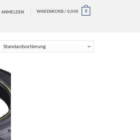
0
WARENKORB /
0,00
€
ANMELDEN
ie
iste