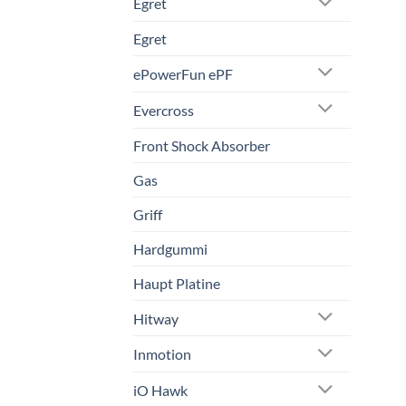
Egret
Egret
ePowerFun ePF
Evercross
Front Shock Absorber
Gas
Griff
Hardgummi
Haupt Platine
Hitway
Inmotion
iO Hawk